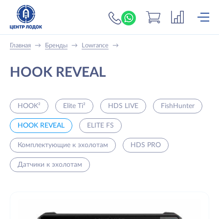
+7 (919) 698-56-
Главная
→
Бренды
→
Lowrance
→
HOOK REVEAL
HOOK²
Elite Ti²
HDS LIVE
FishHunter
HOOK REVEAL
ELITE FS
Комплектующие к эхолотам
HDS PRO
Датчики к эхолотам