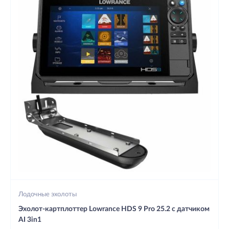
Лодочные эхолоты
Эxолoт-кapтплoттeр Lowrance HDS 9 Pro 25.2 с датчиком
AI 3in1