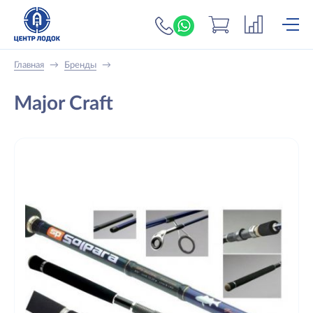
+7 (919) 698-56-
Главная
→
Бренды
→
Major Craft