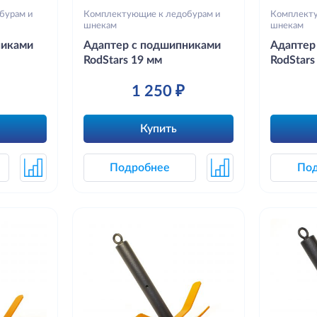
бурам и
Комплектующие к ледобурам и
Комплекту
шнекам
шнекам
никами
Адаптер с подшипниками
Адаптер
RodStars 19 мм
RodStars
1 250 ₽
Купить
Подробнее
По