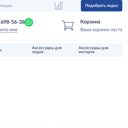
рмация
Подобрать лодку
Центр лодок
Магазин надувных лодок, моторов 
Корзина
) 698-56-38
ните мне
Ваша корзина пуста
Аксессуары для
Аксессуары для
ы
лодок
моторов