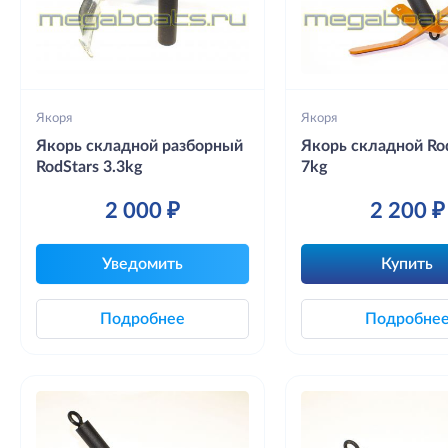
Якоря
Якоря
Якорь складной разборный
Якорь складной Ro
RodStars 3.3kg
7kg
2 000 ₽
2 200 ₽
Уведомить
Купить
Подробнее
Подробне