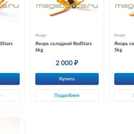
Якоря
Якоря
dStars
Якорь складной RodStars
Якорь с
6kg
5kg
2 000 ₽
Купить
е
Подробнее