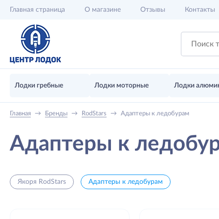
Главная
страница
О магазине
Отзывы
Контакты
Лодки гребные
Лодки моторные
Лодки алюми
Главная
→
Бренды
→
RodStars
→
Адаптеры к ледобурам
Адаптеры к ледобу
Якоря RodStars
Адаптеры к ледобурам