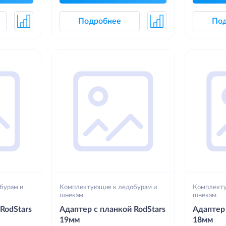
Подробнее
По
бурам и
Комплектующие к ледобурам и
Комплекту
шнекам
шнекам
RodStars
Адаптер с планкой RodStars
Адаптер 
19мм
18мм