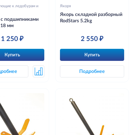
ющие к ледобурам и
Якоря
Якорь складной разборный
 с подшипниками
RodStars 5.2kg
 18 мм
1 250 ₽
2 550 ₽
Купить
Купить
дробнее
Подробнее