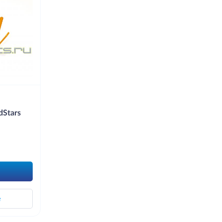
dStars
е