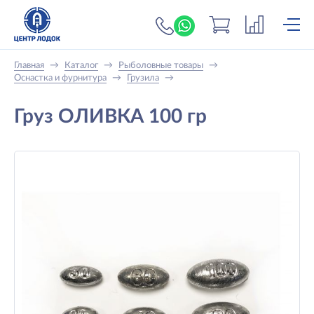
+7 (919) 698-56-
Главная
→
Каталог
→
Рыболовные товары
→
Оснастка и фурнитура
→
Грузила
→
Груз ОЛИВКА 100 гр