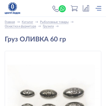
+7 (919) 698-56-
Главная
→
Каталог
→
Рыболовные товары
→
Оснастка и фурнитура
→
Грузила
→
Груз ОЛИВКА 60 гр