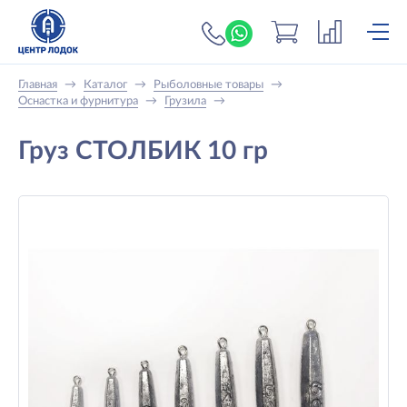
+7 (919) 698-56-
Главная
→
Каталог
→
Рыболовные товары
→
Оснастка и фурнитура
→
Грузила
→
Груз СТОЛБИК 10 гр