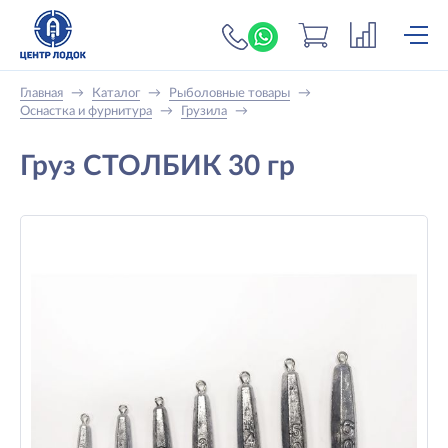
+7 (919) 698-56-
Главная
→
Каталог
→
Рыболовные товары
→
Оснастка и фурнитура
→
Грузила
→
Груз СТОЛБИК 30 гр