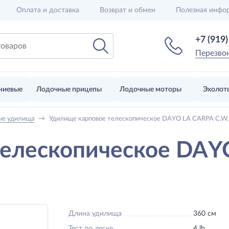
Оплата и доставка
Возврат и обмен
Полезная инфо
+7 (919
Перезво
ниевые
Лодочные прицепы
Лодочные моторы
Эхолот
ые удилища
→
Удилище карповое телескопическое DAYO LA CARPA C.W. 4
елескопическое DAYO
Длина удилища
360 см
Тест по леске
4 lb