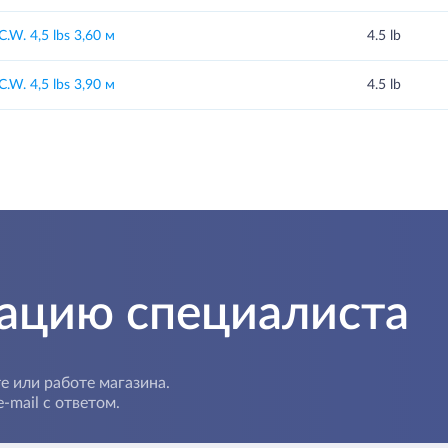
W. 4,5 lbs 3,60 м
4.5 lb
W. 4,5 lbs 3,90 м
4.5 lb
тацию специалиста
е или работе магазина.
-mail с ответом.