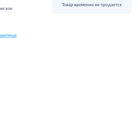
Товар временно не продается
ческое
удилище