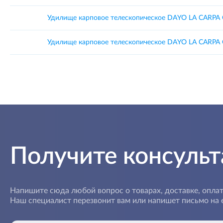
Удилище карповое телескопическое DAYO LA CARPA C.
Удилище карповое телескопическое DAYO LA CARPA C.
Получите консуль
Напишите сюда любой вопрос о товарах, доставке, оплат
Наш специалист перезвонит вам или напишет письмо на e