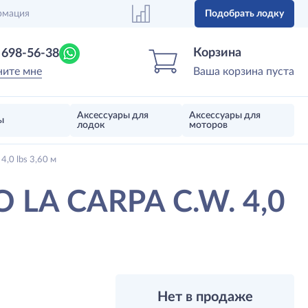
рмация
Подобрать лодку
Центр лодок
Магазин надувных лодок, моторов 
Корзина
) 698-56-38
ните мне
Ваша корзина пуста
Аксессуары для
Аксессуары для
ы
лодок
моторов
,0 lbs 3,60 м
 LA CARPA C.W. 4,0
Нет в продаже