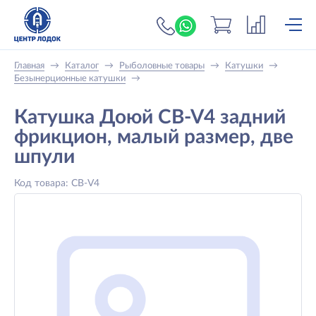
+7 (919) 698-56-
Главная
→
Каталог
→
Рыболовные товары
→
Катушки
→
Безынерционные катушки
→
Катушка Доюй CB-V4 задний
фрикцион, малый размер, две
шпули
Код товара: CB-V4