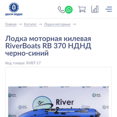
+7 (919) 698-56-
Главная
→
Каталог
→
Лодки моторные
→
Лодка моторная килевая
RiverBoats RB 370 НДНД
черно-синий
Код товара: RVBT-17