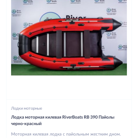
Лодки моторные
Лодка моторная килевая RiverBoats RB 390 Пайолы
черно-красный
Моторная килевая лодка с пайольным жестким дном.