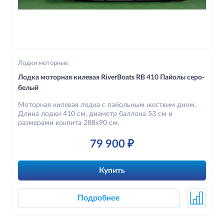
Лодки моторные
Лодка моторная килевая RiverBoats RB 410 Пайолы серо-
белый
Моторная килевая лодка с пайольным жестким дном.
Длина лодки 410 см, диаметр баллона 53 см и
размерами кокпита 288х90 см.
79 900 ₽
Купить
Подробнее