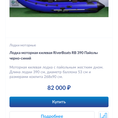
Лодки моторные
Лодка моторная килевая RiverBoats RB 390 Пайолы
черно-синий
Моторная килевая лодка с пайольным жестким дном.
Длина лодки 390 см, диаметр баллона 53 см и
размерами кокпита 268х90 см.
82 000 ₽
Купить
Подробнее