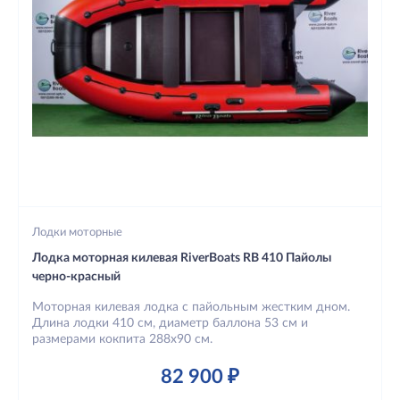
Лодки моторные
Лодка моторная килевая RiverBoats RB 410 Пайолы
черно-красный
Моторная килевая лодка с пайольным жестким дном.
Длина лодки 410 см, диаметр баллона 53 см и
размерами кокпита 288х90 см.
82 900 ₽