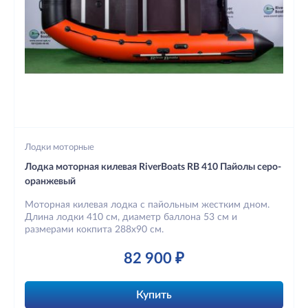
Лодки моторные
Лодка моторная килевая RiverBoats RB 410 Пайолы серо-
оранжевый
Моторная килевая лодка с пайольным жестким дном.
Длина лодки 410 см, диаметр баллона 53 см и
размерами кокпита 288х90 см.
82 900 ₽
Купить