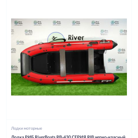
Лодки моторные
Лодка РИБ RiverBoats RB-430 СЕРИЯ RIB черно-красный