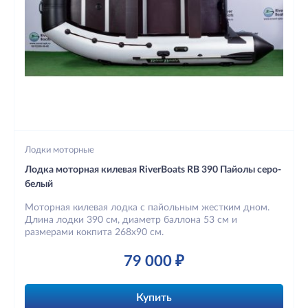
Лодки моторные
Лодка моторная килевая RiverBoats RB 390 Пайолы серо-
белый
Моторная килевая лодка с пайольным жестким дном.
Длина лодки 390 см, диаметр баллона 53 см и
размерами кокпита 268х90 см.
79 000 ₽
Купить