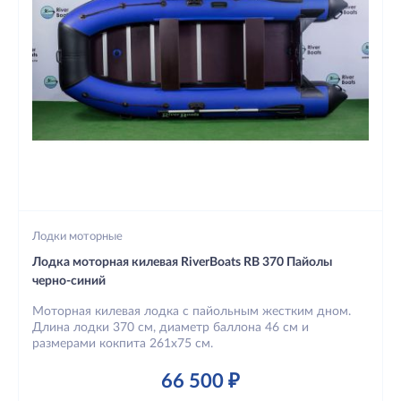
Лодки моторные
Лодка моторная килевая RiverBoats RB 370 Пайолы
черно-синий
Моторная килевая лодка с пайольным жестким дном.
Длина лодки 370 см, диаметр баллона 46 см и
размерами кокпита 261х75 см.
66 500 ₽