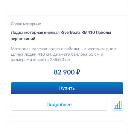
Лодки моторные
Лодка моторная килевая RiverBoats RB 410 Пайолы
черно-синий
Моторная килевая лодка с пайольным жестким дном.
Длина лодки 410 см, диаметр баллона 53 см и
размерами кокпита 288х90 см.
82 900 ₽
Купить
Подробнее