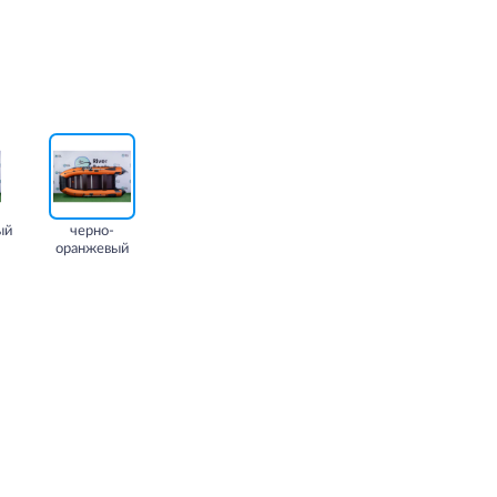
ый
черно-
оранжевый