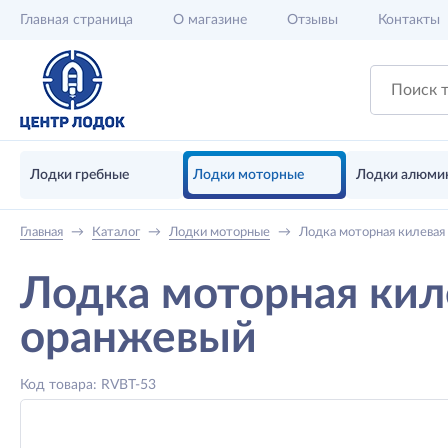
Главная
страница
О магазине
Отзывы
Контакты
Лодки гребные
Лодки моторные
Лодки алюми
Главная
→
Каталог
→
Лодки моторные
→
Лодка моторная килевая
Лодка моторная кил
оранжевый
Код товара: RVBT-53