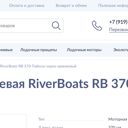
Оплата и доставка
Возврат и обмен
Полезная инфо
+7 (919
Перезво
ниевые
Лодочные прицепы
Лодочные моторы
Эхолот
 RiverBoats RB 370 Пайолы черно-оранжевый
евая RiverBoats RB 3
Тип
Моторная
Длина лодки
370 см