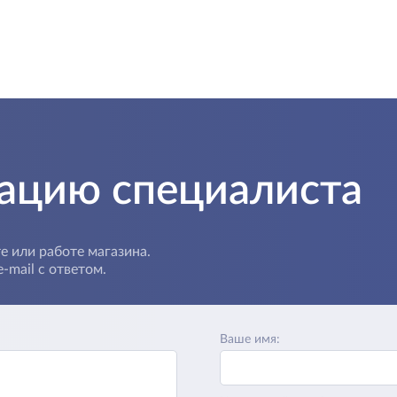
тацию специалиста
е или работе магазина.
-mail с ответом.
Ваше имя: