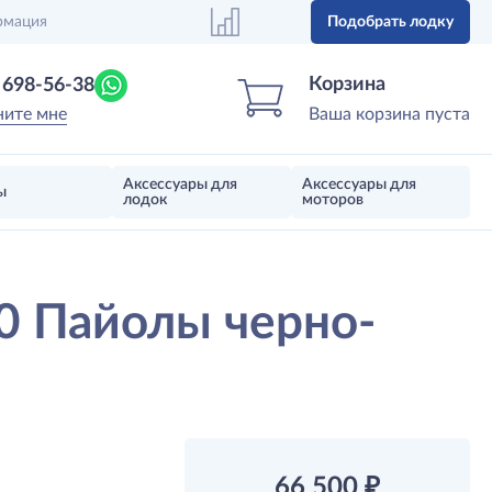
рмация
Подобрать лодку
Центр лодок
Магазин надувных лодок, моторов 
Корзина
) 698-56-38
ните мне
Ваша корзина пуста
Аксессуары для
Аксессуары для
ы
лодок
моторов
70 Пайолы черно-
66 500
₽