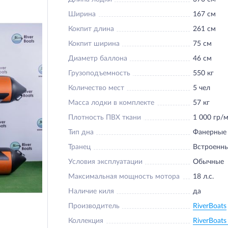
Ширина
167 см
Кокпит длина
261 см
Кокпит ширина
75 см
Диаметр баллона
46 см
Грузоподъемность
550 кг
Количество мест
5 чел
Масса лодки в комплекте
57 кг
Плотность ПВХ ткани
1 000 гр/м
Тип дна
Фанерные
Транец
Встроенн
Условия эксплуатации
Обычные
Максимальная мощность мотора
18 л.с.
Наличие киля
да
Производитель
RiverBoats
Коллекция
RiverBoat