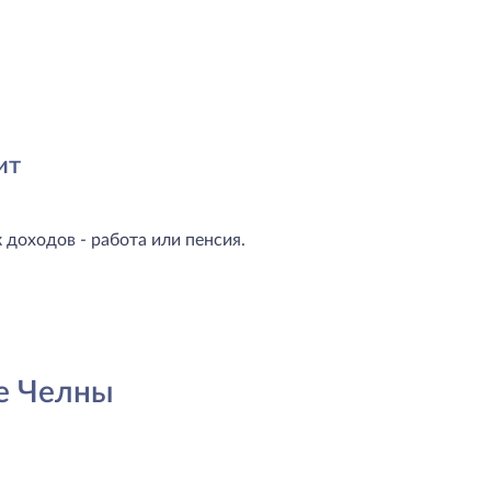
ит
доходов - работа или пенсия.
е Челны