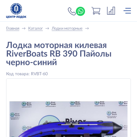
+7 (919) 698-56-
Главная
→
Каталог
→
Лодки моторные
→
Лодка моторная килевая
RiverBoats RB 390 Пайолы
черно-синий
Код товара: RVBT-60