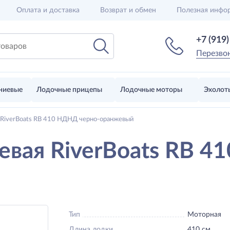
Оплата и доставка
Возврат и обмен
Полезная инфо
+7 (919
Перезво
ниевые
Лодочные прицепы
Лодочные моторы
Эхолот
 RiverBoats RB 410 НДНД черно-оранжевый
евая RiverBoats RB 4
Тип
Моторная
Длина лодки
410 см