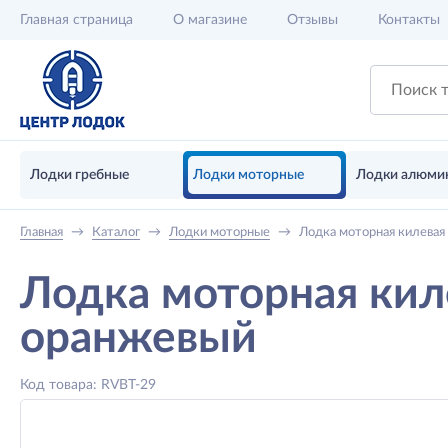
Главная
страница
О магазине
Отзывы
Контакты
Лодки гребные
Лодки моторные
Лодки алюми
Главная
→
Каталог
→
Лодки моторные
→
Лодка моторная килевая
Лодка моторная кил
оранжевый
Код товара: RVBT-29