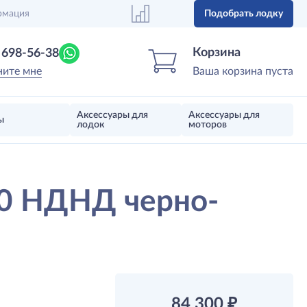
рмация
Подобрать лодку
Центр лодок
Магазин надувных лодок, моторов 
Корзина
) 698-56-38
ните мне
Ваша корзина пуста
Аксессуары для
Аксессуары для
ы
лодок
моторов
10 НДНД черно-
84 300
₽