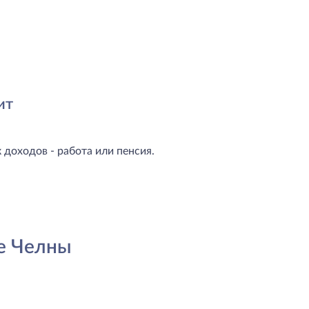
ит
доходов - работа или пенсия.
е Челны