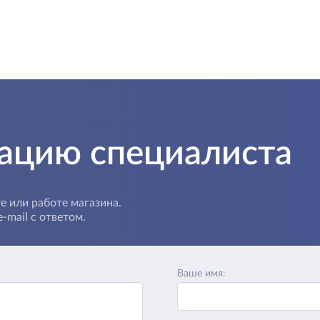
тацию специалиста
е или работе магазина.
-mail с ответом.
Ваше имя: