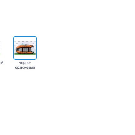
ый
черно-
оранжевый