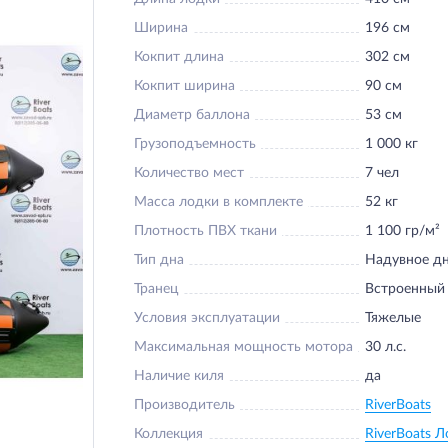
Ширина
196 см
Кокпит длина
302 см
Кокпит ширина
90 см
Диаметр баллона
53 см
Грузоподъемность
1 000 кг
Количество мест
7 чел
Масса лодки в комплекте
52 кг
Плотность ПВХ ткани
1 100 гр/м²
Тип дна
Надувное дн
Транец
Встроенный
Условия эксплуатации
Тяжелые
Максимальная мощность мотора
30 л.с.
Наличие киля
да
Производитель
RiverBoats
Коллекция
RiverBoats