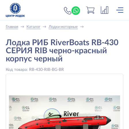
+7 (919) 698-56-
Главная
→
Каталог
→
Лодки моторные
→
Лодка РИБ RiverBoats RB-430
СЕРИЯ RIB черно-красный
корпус черный
Код товара: RB-430-RIB-BG-BR