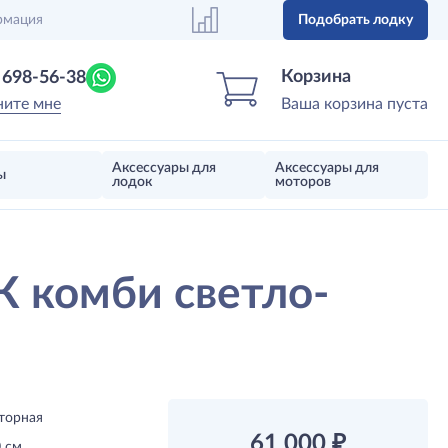
рмация
Подобрать лодку
Центр лодок
Магазин надувных лодок, моторов 
Корзина
) 698-56-38
ните мне
Ваша корзина пуста
Аксессуары для
Аксессуары для
ы
лодок
моторов
К комби светло-
торная
61 000
₽
 см