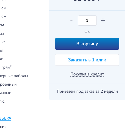
 см
 см
-
+
см
шт.
см
 кг
В корзину
ел
кг
Заказать в 1 клик
 гр/м²
Покупка в кредит
нерные пайолы
троенный
Привезем под заказ
за 2 недели
ычные
л.с.
ВЬЕРА
сия