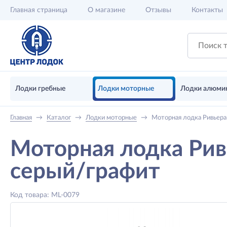
Главная
страница
О магазине
Отзывы
Контакты
Лодки гребные
Лодки моторные
Лодки алюми
Главная
→
Каталог
→
Лодки моторные
→
Моторная лодка Ривьера
Моторная лодка Рив
серый/графит
Код товара: ML-0079