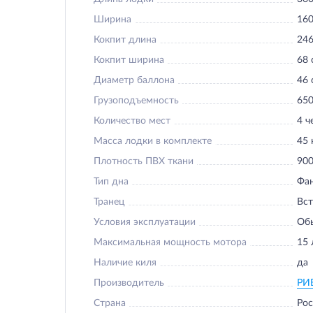
Ширина
160
Кокпит длина
246
Кокпит ширина
68 
Диаметр баллона
46 
Грузоподъемность
650
Количество мест
4 ч
Масса лодки в комплекте
45 
Плотность ПВХ ткани
900
Тип дна
Фа
Транец
Вс
Условия эксплуатации
Об
Максимальная мощность мотора
15 
Наличие киля
да
Производитель
РИ
Страна
Рос