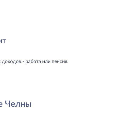
ит
доходов - работа или пенсия.
е Челны