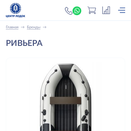
+7 (919) 698-56-
Главная
→
Бренды
→
РИВЬЕРА