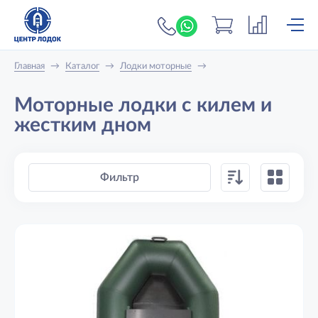
+7 (919) 698-56-
Главная
→
Каталог
→
Лодки моторные
→
Моторные лодки с килем и
жестким дном
Фильтр