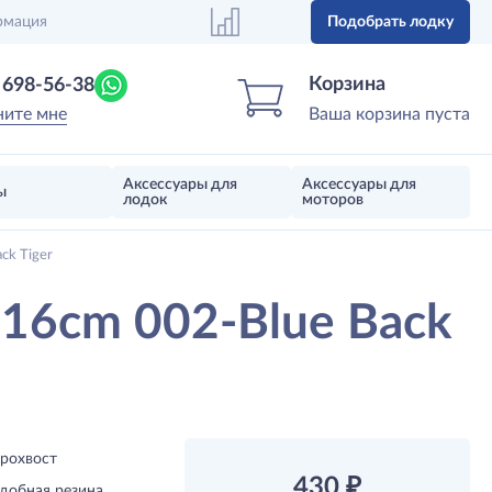
рмация
Подобрать лодку
Центр лодок
Магазин надувных лодок, моторов 
Корзина
) 698-56-38
ните мне
Ваша корзина пуста
Аксессуары для
Аксессуары для
ы
лодок
моторов
ck Tiger
16cm 002-Blue Back
рохвост
430
₽
добная резина