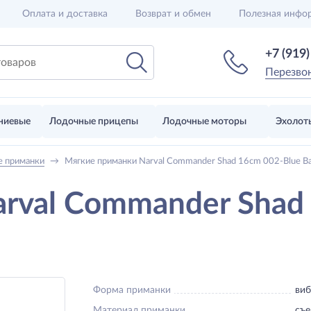
Оплата и доставка
Возврат и обмен
Полезная инфо
+7 (919
Перезво
ниевые
Лодочные прицепы
Лодочные моторы
Эхолот
е приманки
→
Мягкие приманки Narval Commander Shad 16cm 002-Blue Ba
rval Commander Shad 
Форма приманки
виб
Материал приманки
съе