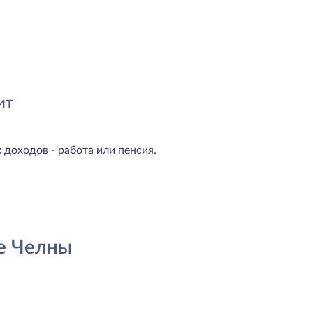
ит
доходов - работа или пенсия.
е Челны