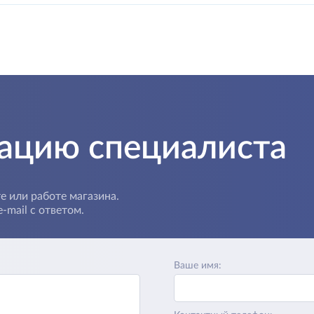
тацию специалиста
е или работе магазина.
-mail с ответом.
Ваше имя: