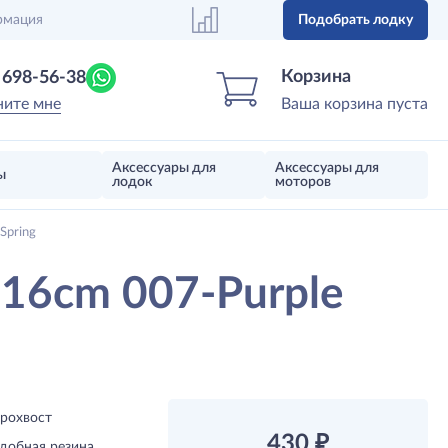
рмация
Подобрать лодку
Центр лодок
Магазин надувных лодок, моторов 
Корзина
) 698-56-38
ните мне
Ваша корзина пуста
Аксессуары для
Аксессуары для
ы
лодок
моторов
Spring
16cm 007-Purple
рохвост
430
₽
добная резина