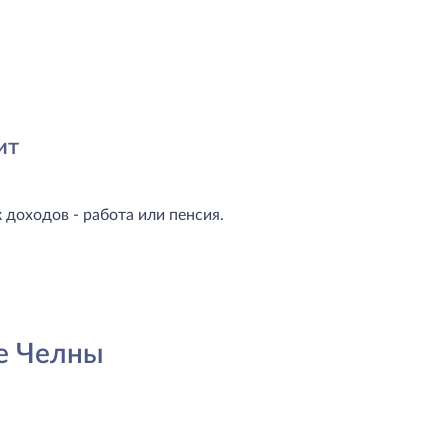
ит
доходов - работа или пенсия.
е Челны