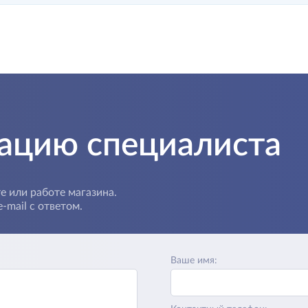
тацию специалиста
е или работе магазина.
-mail с ответом.
Ваше имя: