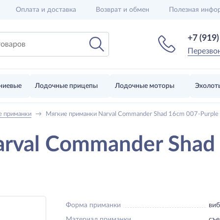
Оплата и доставка
Возврат и обмен
Полезная инфо
+7 (919
Перезво
ниевые
Лодочные прицепы
Лодочные моторы
Эхолот
е приманки
→
Мягкие приманки Narval Commander Shad 16cm 007-Purple 
rval Commander Shad 
Форма приманки
виб
Материал приманки
съе