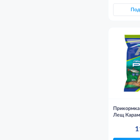
Под
Прикормка
Лещ Карам
1