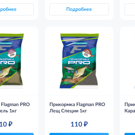
робнее
Подробнее
 Flagman PRO
Прикормка Flagman PRO
При
ель 1кг
Лещ Специи 1кг
Кара
10
₽
110
₽