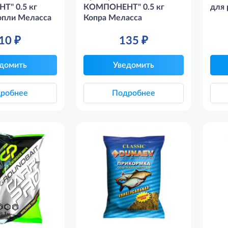
" 0.5 кг
КОМПОНЕНТ" 0.5 кг
для 
пли Меласса
Копра Меласса
10
₽
135
₽
домить
Уведомить
робнее
Подробнее