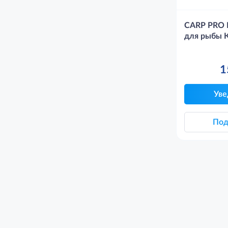
CARP PRO 
для рыбы К
1
Уве
Под