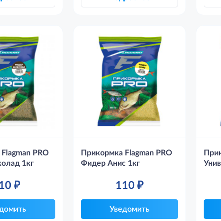
 Flagman PRO
Прикормка Flagman PRO
При
олад 1кг
Фидер Анис 1кг
Унив
10
₽
110
₽
домить
Уведомить