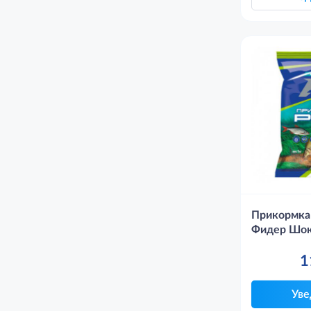
Прикормка
Фидер Шок
1
Уве