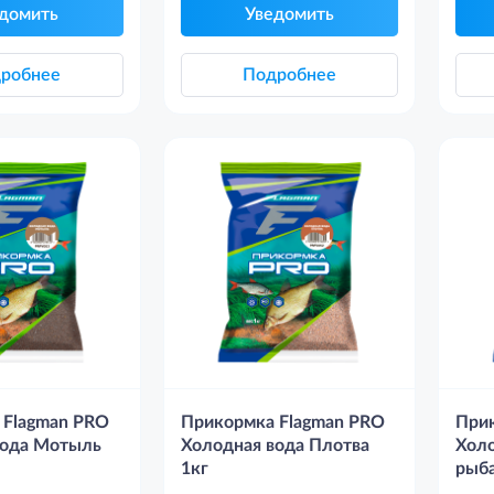
домить
Уведомить
робнее
Подробнее
 Flagman PRO
Прикормка Flagman PRO
При
вода Мотыль
Холодная вода Плотва
Холо
1кг
рыба