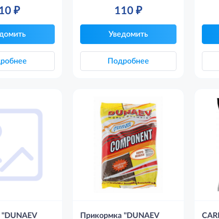
10
₽
110
₽
домить
Уведомить
робнее
Подробнее
 "DUNAEV
Прикормка "DUNAEV
CAR