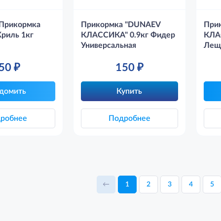
Прикормка
Прикормка "DUNAEV
При
риль 1кг
КЛАССИКА" 0.9кг Фидер
КЛА
Универсальная
Лещ
50
₽
150
₽
домить
Купить
робнее
Подробнее
←
1
2
3
4
5