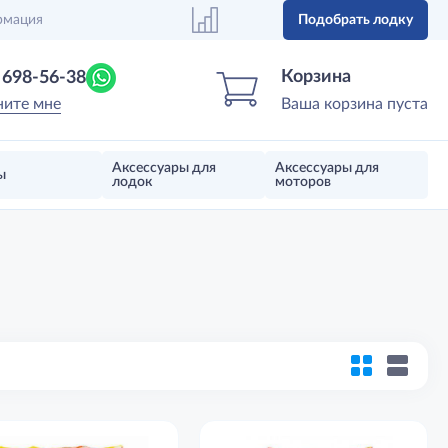
рмация
Подобрать лодку
Центр лодок
Магазин надувных лодок, моторов 
Корзина
) 698-56-38
ните мне
Ваша корзина пуста
Аксессуары для
Аксессуары для
ы
лодок
моторов