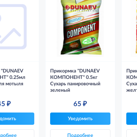
 "DUNAEV
Прикормка "DUNAEV
При
Т" 0.25мл
КОМПОНЕНТ" 0.5кг
КОМ
ля мотыля
Сухарь панировочный
Суха
зеленый
жел
45
₽
65
₽
домить
Уведомить
робнее
Подробнее