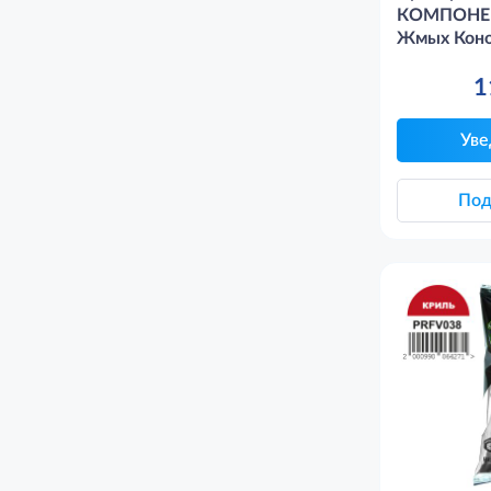
КОМПОНЕНТ
Жмых Коно
1
Уве
Под