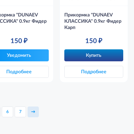
кормка "DUNAEV
Прикормка "DUNAEV
ССИКА" 0.9кг Фидер
КЛАССИКА" 0.9кг Фидер
Карп
150
₽
150
₽
Уведомить
Купить
Подробнее
Подробнее
6
7
→