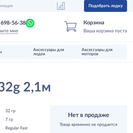
рмация
Подобрать лодку
Центр лодок
Магазин надувных лодок, моторов 
Корзина
) 698-56-38
ните мне
Ваша корзина пуста
Аксессуары для
Аксессуары для
ы
лодок
моторов
32g 2,1м
32 гр
Нет в продаже
7 гр
Товар временно не продается
Regular Fast