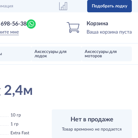
рмация
Подобрать лодку
Центр лодок
Магазин надувных лодок, моторов 
Корзина
) 698-56-38
ните мне
Ваша корзина пуста
Аксессуары для
Аксессуары для
ы
лодок
моторов
 2,4м
10 гр
Нет в продаже
1 гр
Товар временно не продается
Extra Fast