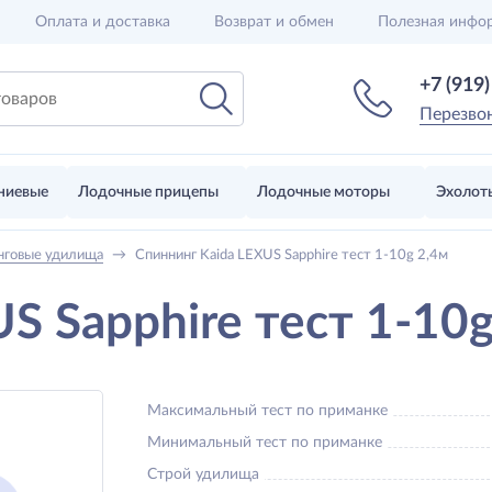
Оплата и доставка
Возврат и обмен
Полезная инфо
+7 (919
Перезво
ниевые
Лодочные прицепы
Лодочные моторы
Эхолот
нговые удилища
→
Спиннинг Kaida LEXUS Sapphire тест 1-10g 2,4м
S Sapphire тест 1-10g
Максимальный тест по приманке
Минимальный тест по приманке
Строй удилища