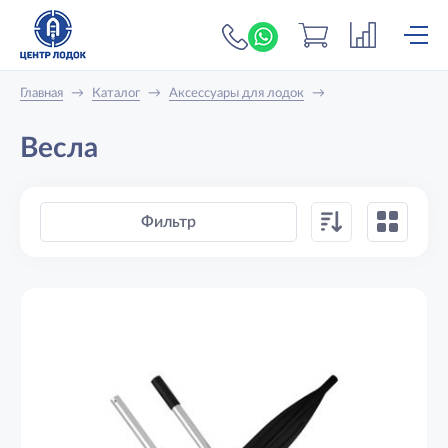
+7 (919) 698-56-
Главная
→
Каталог
→
Аксессуары для лодок
→
Весла
Фильтр