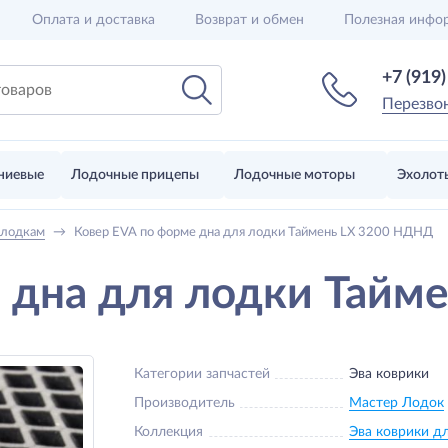
Оплата и доставка
Возврат и обмен
Полезная инфо
+7 (919
Перезво
ниевые
Лодочные прицепы
Лодочные моторы
Эхолот
 лодкам
→
Ковер EVA по форме дна для лодки Таймень LX 3200 НДНД
 дна для лодки Тайм
Категории запчастей
Эва коврики
Производитель
Мастер Лодок
Коллекция
Эва коврики д