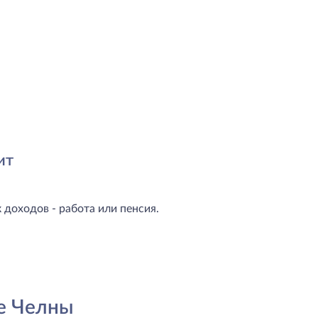
ит
доходов - работа или пенсия.
е Челны