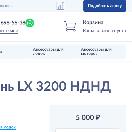
рмация
Подобрать лодку
Центр лодок
Магазин надувных лодок, моторов 
Корзина
) 698-56-38
ните мне
Ваша корзина пуста
Аксессуары для
Аксессуары для
ы
лодок
моторов
ень LX 3200 НДНД
5 000
₽
ля лодок