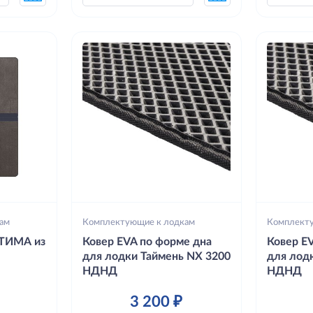
ам
Комплектующие к лодкам
Комплект
ТИМА из
Ковер EVA по форме дна
Ковер E
для лодки Таймень NX 3200
для лод
НДНД
НДНД
3 200 ₽