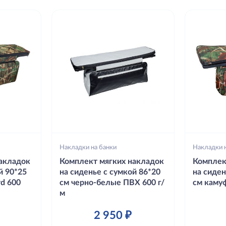
Накладки на банки
Накладки 
акладок
Комплект мягких накладок
Комплек
й 90*25
на сиденье с сумкой 86*20
на сиден
d 600
см черно-белые ПВХ 600 г/
см каму
м
2 950 ₽