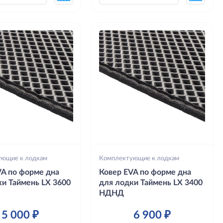
ующие к лодкам
Комплектующие к лодкам
VA по форме дна
Ковер EVA по форме дна
ки Таймень LX 3600
для лодки Таймень LX 3400
НДНД
5 000 ₽
6 900 ₽