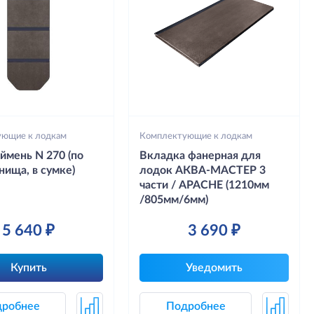
ующие к лодкам
Комплектующие к лодкам
ймень N 270 (по
Вкладка фанерная для
нища, в сумке)
лодок АКВА-МАСТЕР 3
части / APACHE (1210мм
/805мм/6мм)
5 640 ₽
3 690 ₽
Купить
Уведомить
дробнее
Подробнее