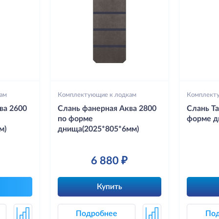
ам
Комплектующие к лодкам
Комплект
ва 2600
Слань фанерная Aква 2800
Слань Та
по форме
форме д
м)
днища(2025*805*6мм)
6 880 ₽
Купить
Подробнее
По