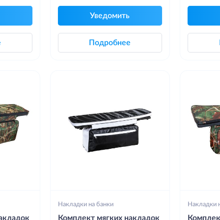
Уведомить
е
Подробнее
Накладки на банки
Накладки 
акладок
Комплект мягких накладок
Комплек