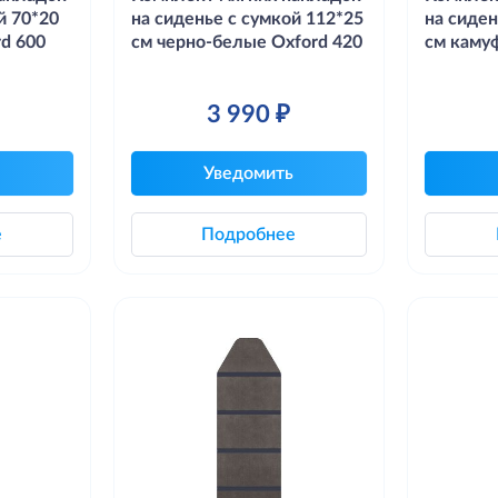
й 70*20
на сиденье с сумкой 112*25
на сиден
d 600
см черно-белые Oxford 420
см каму
3 990 ₽
Уведомить
е
Подробнее