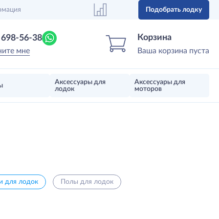
рмация
Подобрать лодку
Центр лодок
Магазин надувных лодок, моторов 
Корзина
) 698-56-38
ните мне
Ваша корзина пуста
Аксессуары для
Аксессуары для
ы
лодок
моторов
и для лодок
Полы для лодок