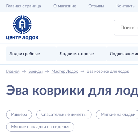
Главная
страница
О магазине
Отзывы
Контакты
Лодки гребные
Лодки моторные
Лодки алюми
Главная
→
Бренды
→
Мастер Лодок
→
Эва коврики для лодок
Эва коврики для ло
Ривьера
Спасательные жилеты
Мягкие накладки
Мягкие накладки на сиденья