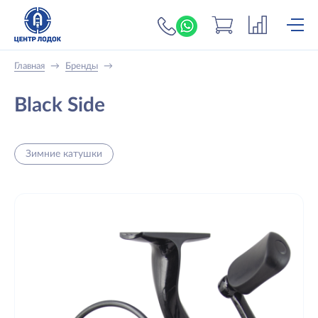
+7 (919) 698-56-
Главная
→
Бренды
→
Black Side
Зимние катушки