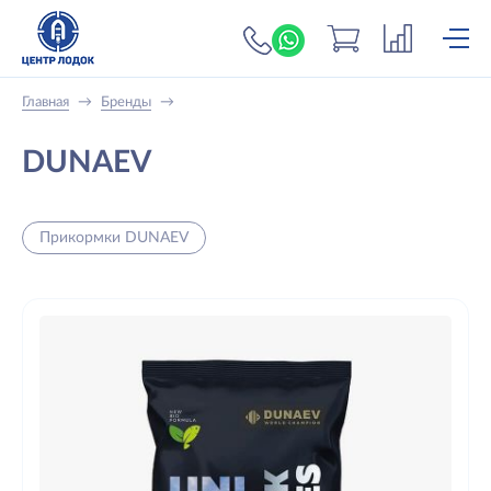
+7 (919) 698-56-
Главная
→
Бренды
→
DUNAEV
Прикормки DUNAEV