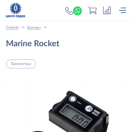
+7 (919) 698-56-
Главная
→
Бренды
→
Marine Rocket
Тахометры