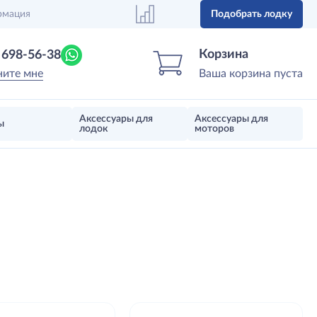
рмация
Подобрать лодку
Центр лодок
Магазин надувных лодок, моторов 
Корзина
) 698-56-38
ните мне
Ваша корзина пуста
Аксессуары для
Аксессуары для
ы
лодок
моторов