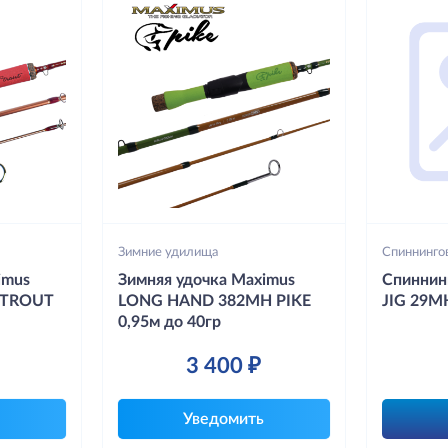
Зимние удилища
Спиннинго
imus
Зимняя удочка Maximus
Спиннин
 TROUT
LONG HAND 382MH PIKE
JIG 29M
0,95м до 40гр
3 400 ₽
Уведомить