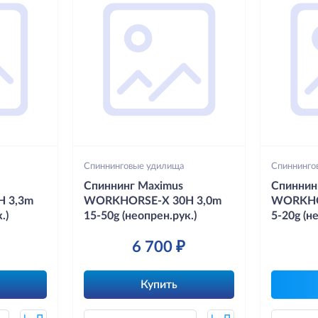
Спиннинговые удилища
Спиннинго
Спиннинг Maximus
Спиннин
 3,3m
WORKHORSE-X 30H 3,0m
WORKHO
.)
15-50g (неопрен.рук.)
5-20g (н
6 700 ₽
Купить