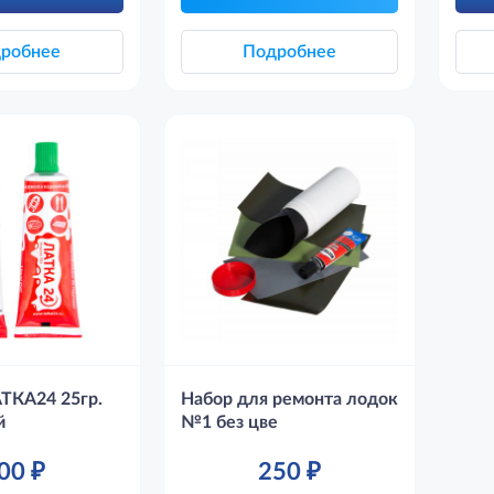
робнее
Подробнее
ТКА24 25гр.
Набор для ремонта лодок
й
№1 без цве
00
₽
250
₽