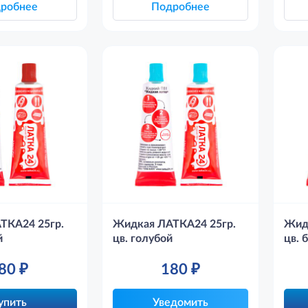
робнее
Подробнее
ТКА24 25гр.
Жидкая ЛАТКА24 25гр.
Жид
й
цв. голубой
цв. 
80
₽
180
₽
упить
Уведомить