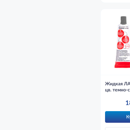
Жидкая ЛА
цв. темно-
1
К