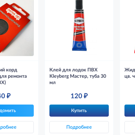
й корд
Клей для лодок ПВХ
Жид
для ремонта
Kleyberg Мастер, туба 30
цв. 
ВХ)
мл
40
₽
120
₽
домить
Купить
робнее
Подробнее