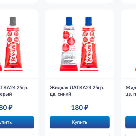
ТКА24 25гр.
Жидкая ЛАТКА24 25гр.
Жид
серый
цв. синий
цв. 
80
₽
180
₽
упить
Купить