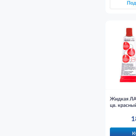
Под
Жидкая ЛА
цв. красны
1
К