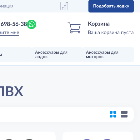
рмация
Подобрать лодку
Центр лодок
Магазин надувных лодок, моторов 
Корзина
) 698-56-38
ните мне
Ваша корзина пуста
Аксессуары для
Аксессуары для
ы
лодок
моторов
 ПВХ