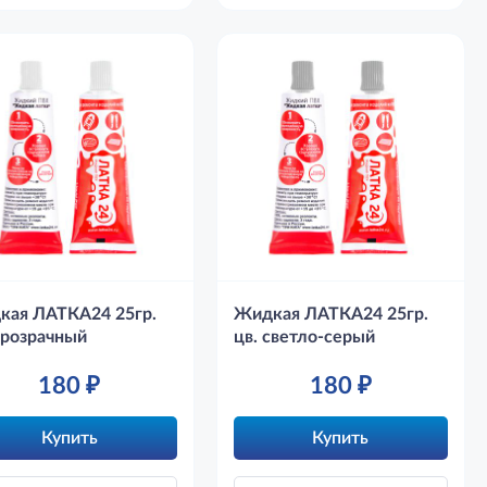
кая ЛАТКА24 25гр.
Жидкая ЛАТКА24 25гр.
прозрачный
цв. светло-серый
180
₽
180
₽
Купить
Купить