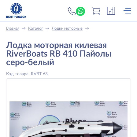
+7 (919) 698-56-
Главная
→
Каталог
→
Лодки моторные
→
Лодка моторная килевая
RiverBoats RB 410 Пайолы
серо-белый
Код товара: RVBT-63