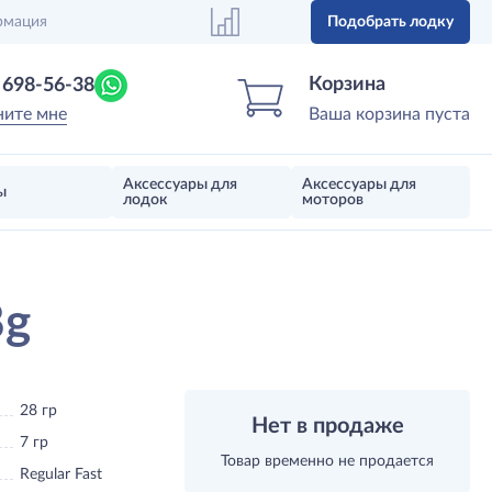
рмация
Подобрать лодку
Центр лодок
Магазин надувных лодок, моторов 
Корзина
) 698-56-38
ните мне
Ваша корзина пуста
Аксессуары для
Аксессуары для
ы
лодок
моторов
8g
28 гр
Нет в продаже
7 гр
Товар временно не продается
Regular Fast