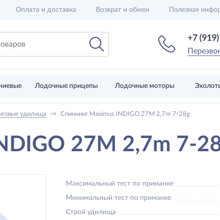
Оплата и доставка
Возврат и обмен
Полезная инфо
+7 (919
Перезво
ниевые
Лодочные прицепы
Лодочные моторы
Эхолот
нговые удилища
→
Спиннинг Maximus INDIGO 27M 2,7m 7-28g
INDIGO 27M 2,7m 7-2
Максимальный тест по приманке
Минимальный тест по приманке
Строй удилища