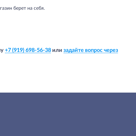
азин берет на себя.
ну
+7 (919) 698-56-38
или
задайте вопрос через