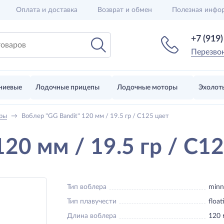
Оплата и доставка
Возврат и обмен
Полезная инфо
+7 (919
Перезво
ниевые
Лодочные прицепы
Лодочные моторы
Эхолот
ры
→
Воблер "GG Bandit" 120 мм / 19.5 гр / C125 цвет
120 мм / 19.5 гр / C1
Тип воблера
min
Тип плавучести
float
Длина воблера
120