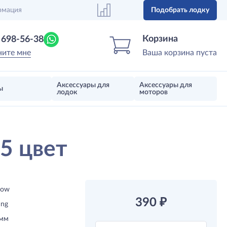
рмация
Подобрать лодку
Центр лодок
Магазин надувных лодок, моторов 
Корзина
) 698-56-38
ните мне
Ваша корзина пуста
Аксессуары для
Аксессуары для
ы
лодок
моторов
25 цвет
now
390
₽
ing
 мм