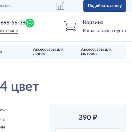
рмация
Подобрать лодку
Центр лодок
Магазин надувных лодок, моторов 
Корзина
) 698-56-38
ните мне
Ваша корзина пуста
Аксессуары для
Аксессуары для
ы
лодок
моторов
44 цвет
now
390
₽
ing
 мм