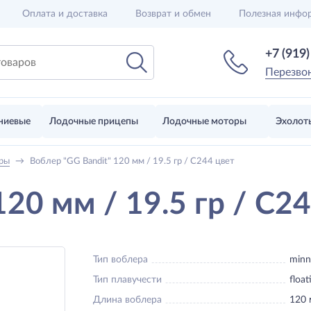
Оплата и доставка
Возврат и обмен
Полезная инфо
+7 (919
Перезво
ниевые
Лодочные прицепы
Лодочные моторы
Эхолот
ры
→
Воблер "GG Bandit" 120 мм / 19.5 гр / C244 цвет
120 мм / 19.5 гр / C2
Тип воблера
min
Тип плавучести
float
Длина воблера
120