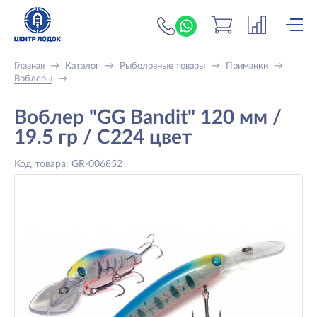
+7 (919) 698-56-
Главная
→
Каталог
→
Рыболовные товары
→
Приманки
→
Воблеры
→
Воблер "GG Bandit" 120 мм /
19.5 гр / C224 цвет
Код товара: GR-006852