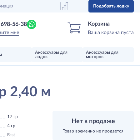
рмация
Подобрать лодку
Центр лодок
Магазин надувных лодок, моторов 
Корзина
) 698-56-38
ните мне
Ваша корзина пуста
Аксессуары для
Аксессуары для
ы
лодок
моторов
р 2,40 м
17 гр
Нет в продаже
4 гр
Товар временно не продается
Fast