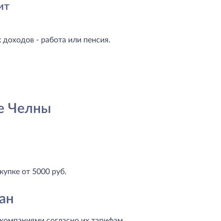
ит
доходов - работа или пенсия.
е Челны
купке от 5000 руб.
ан
компаниями согласно их тарифам.