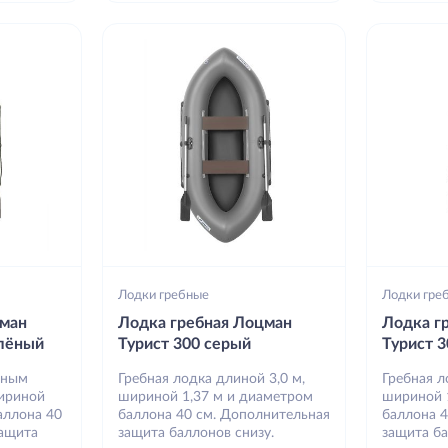
Лодки гребные
Лодки гре
цман
Лодка гребная Лоцман
Лодка г
елёный
Турист 300 серый
Турист 
вным
Гребная лодка длиной 3,0 м,
Гребная л
шириной
шириной 1,37 м и диаметром
шириной 
аллона 40
баллона 40 см. Дополнительная
баллона 
защита
защита баллонов снизу.
защита ба