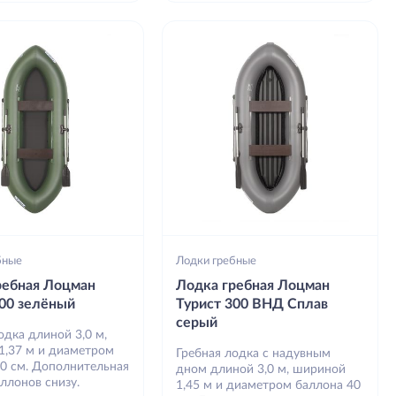
бные
Лодки гребные
ребная Лоцман
Лодка гребная Лоцман
300 зелёный
Турист 300 ВНД Сплав
серый
одка длиной 3,0 м,
1,37 м и диаметром
Гребная лодка с надувным
40 см. Дополнительная
дном длиной 3,0 м, шириной
ллонов снизу.
1,45 м и диаметром баллона 40