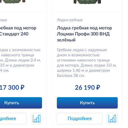
бные
Лодки гребные
ребная под мотор
Лодка гребная под мотор
Стандарт 240
Лоцман Профи 300 ВНД
зелёный
лодка с возможностью
Гребная лодка с надувным
 навесного транца
дном и возможностью
а. Длина лодки 2,4 м,
установки навесного транца
,25 м и диаметром
для мотора. Длина лодки 3,0 м,
4 см.
ширина 1,40 м и диаметром
баллона 38 см.
17 300 ₽
26 190 ₽
Купить
Купить
дробнее
Подробнее