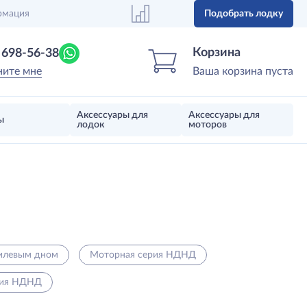
рмация
Подобрать лодку
Центр лодок
Магазин надувных лодок, моторов 
Корзина
) 698-56-38
ните мне
Ваша корзина пуста
Аксессуары для
Аксессуары для
ы
лодок
моторов
килевым дном
Моторная серия НДНД
рия НДНД