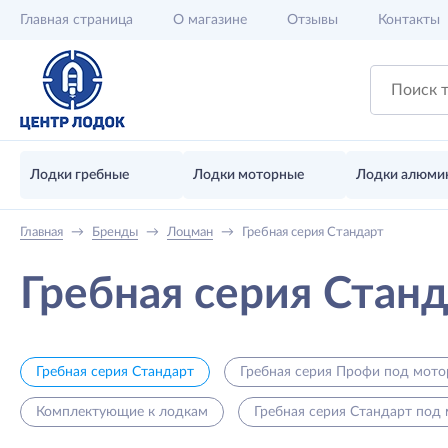
Главная
страница
О магазине
Отзывы
Контакты
Лодки гребные
Лодки моторные
Лодки алюми
Главная
→
Бренды
→
Лоцман
→
Гребная серия Стандарт
Гребная серия Стан
Гребная серия Стандарт
Гребная серия Профи под мото
Комплектующие к лодкам
Гребная серия Стандарт под