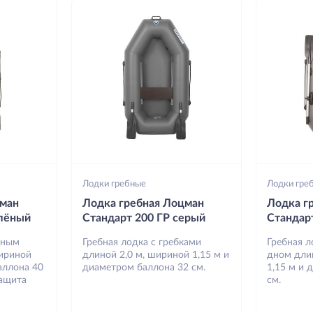
Лодки гребные
Лодки гре
цман
Лодка гребная Лоцман
Лодка г
елёный
Стандарт 200 ГР серый
Стандар
вным
Гребная лодка с гребками
Гребная 
шириной
длиной 2,0 м, шириной 1,15 м и
дном дли
аллона 40
диаметром баллона 32 см.
1,15 м и 
защита
см.