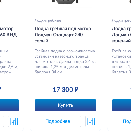
Лодки гребные
Лодки гре
 мотор
Лодка гребная под мотор
Лодка г
260 ВНД
Лоцман Стандарт 240
Лоцман 
серый
зелёный
вным
Гребная лодка с возможностью
Гребная 
ю
установки навесного транца
установки
транца
для мотора. Длина лодки 2,4 м,
для мотор
ки 2,6 м,
ширина 1,25 м и диаметром
ширина 1
метром
баллона 34 см.
баллона 3
₽
17 300 ₽
Купить
Подробнее
По