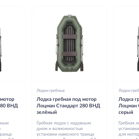
Лодки гребные
Лодки гре
 мотор
Лодка гребная под мотор
Лодка г
280 ВНД
Лоцман Стандарт 280 ВНД
Лоцман 
зелёный
серый
вным
Гребная лодка с надувным
Гребная 
ю
дном и возможностью
установки
транца
установки навесного транца
для мотор