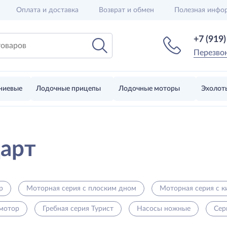
Оплата и доставка
Возврат и обмен
Полезная инфо
+7 (919
Перезво
ниевые
Лодочные прицепы
Лодочные моторы
Эхолот
дарт
р
Моторная серия с плоским дном
Моторная серия с 
 мотор
Гребная серия Турист
Насосы ножные
Се