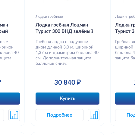
Лодки гребные
Лодки гре
цман
Лодка гребная Лоцман
Лодка г
рый
Турист 300 ВНД зелёный
Турист 
вным
Гребная лодка с надувным
Гребная л
шириной
дном длиной 3,0 м, шириной
шириной 
аллона 40
1,37 м и диаметром баллона 40
баллона 
защита
см. Дополнительная защита
защита ба
баллонов снизу.
₽
30 840 ₽
Купить
Подробнее
По