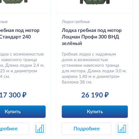
бные
Лодки гребные
ребная под мотор
Лодка гребная под мотор
Стандарт 240
Лоцман Профи 300 ВНД
зелёный
лодка с возможностью
Гребная лодка с надувным
 навесного транца
дном и возможностью
а. Длина лодки 2,4 м,
установки навесного транца
,25 м и диаметром
для мотора. Длина лодки 3,0 м,
4 см.
ширина 1,40 м и диаметром
баллона 38 см.
17 300 ₽
26 190 ₽
Купить
Купить
дробнее
Подробнее