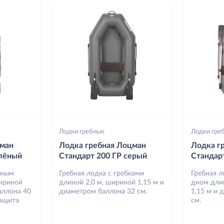
Лодки гребные
Лодки гре
цман
Лодка гребная Лоцман
Лодка г
елёный
Стандарт 200 ГР серый
Стандар
вным
Гребная лодка с гребками
Гребная 
шириной
длиной 2,0 м, шириной 1,15 м и
дном дли
аллона 40
диаметром баллона 32 см.
1,15 м и 
защита
см.