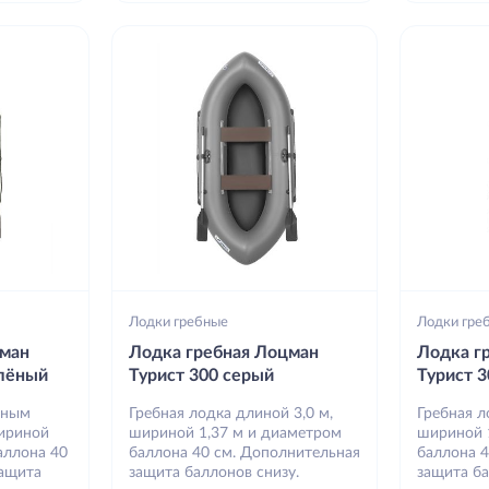
Лодки гребные
Лодки гре
цман
Лодка гребная Лоцман
Лодка г
елёный
Турист 300 серый
Турист 
вным
Гребная лодка длиной 3,0 м,
Гребная л
шириной
шириной 1,37 м и диаметром
шириной 
аллона 40
баллона 40 см. Дополнительная
баллона 
защита
защита баллонов снизу.
защита ба