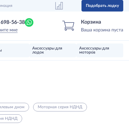
рмация
Подобрать лодку
Центр лодок
Магазин надувных лодок, моторов 
Корзина
) 698-56-38
ните мне
Ваша корзина пуста
Аксессуары для
Аксессуары для
ы
лодок
моторов
килевым дном
Моторная серия НДНД
рия НДНД