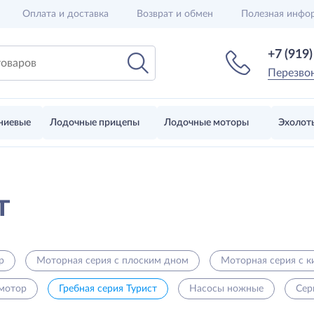
Оплата и доставка
Возврат и обмен
Полезная инфо
+7 (919
Перезво
ниевые
Лодочные прицепы
Лодочные моторы
Эхолот
т
р
Моторная серия с плоским дном
Моторная серия с 
 мотор
Гребная серия Турист
Насосы ножные
Се