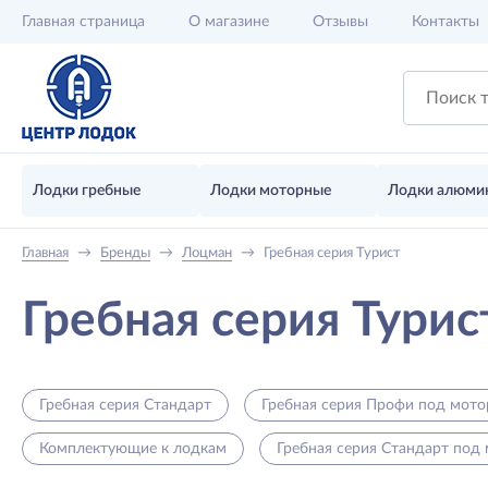
Главная
страница
О магазине
Отзывы
Контакты
Лодки гребные
Лодки моторные
Лодки алюми
Главная
→
Бренды
→
Лоцман
→
Гребная серия Турист
Гребная серия Турис
Гребная серия Стандарт
Гребная серия Профи под мото
Комплектующие к лодкам
Гребная серия Стандарт под