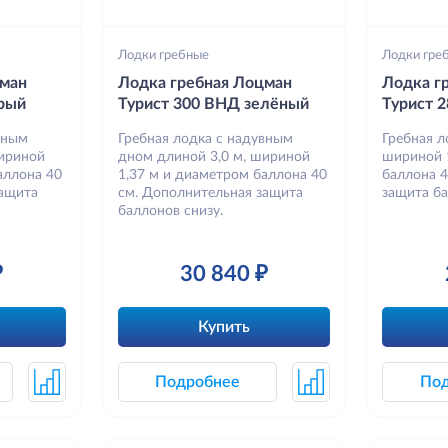
Лодки гребные
Лодки гре
цман
Лодка гребная Лоцман
Лодка г
рый
Турист 300 ВНД зелёный
Турист 
вным
Гребная лодка с надувным
Гребная л
шириной
дном длиной 3,0 м, шириной
шириной 
аллона 40
1,37 м и диаметром баллона 40
баллона 
защита
см. Дополнительная защита
защита ба
баллонов снизу.
₽
30 840 ₽
Купить
Подробнее
По