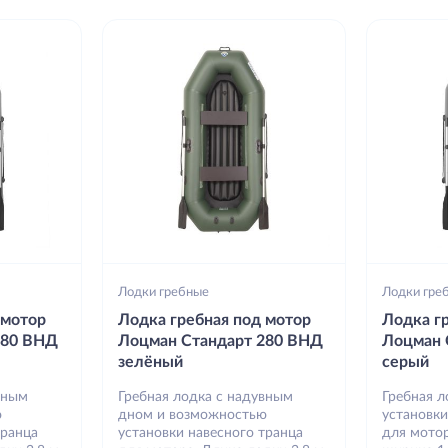
Лодки гребные
Лодки гре
 мотор
Лодка гребная под мотор
Лодка г
280 ВНД
Лоцман Стандарт 280 ВНД
Лоцман 
зелёный
серый
вным
Гребная лодка с надувным
Гребная 
ю
дном и возможностью
установки
транца
установки навесного транца
для мотор