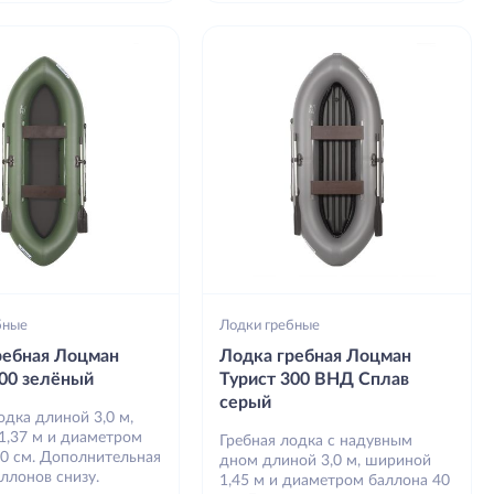
бные
Лодки гребные
ребная Лоцман
Лодка гребная Лоцман
300 зелёный
Турист 300 ВНД Сплав
серый
одка длиной 3,0 м,
1,37 м и диаметром
Гребная лодка с надувным
40 см. Дополнительная
дном длиной 3,0 м, шириной
ллонов снизу.
1,45 м и диаметром баллона 40