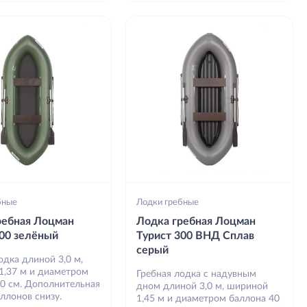
бные
Лодки гребные
ребная Лоцман
Лодка гребная Лоцман
300 зелёный
Турист 300 ВНД Сплав
серый
одка длиной 3,0 м,
1,37 м и диаметром
Гребная лодка с надувным
40 см. Дополнительная
дном длиной 3,0 м, шириной
ллонов снизу.
1,45 м и диаметром баллона 40