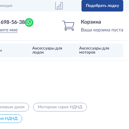
рмация
Подобрать лодку
Центр лодок
Магазин надувных лодок, моторов 
Корзина
) 698-56-38
ните мне
Ваша корзина пуста
Аксессуары для
Аксессуары для
ы
лодок
моторов
килевым дном
Моторная серия НДНД
рия НДНД