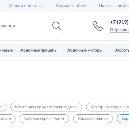
Оплата и доставка
Возврат и обмен
Полезная инфо
+7 (919
Перезво
ниевые
Лодочные прицепы
Лодочные моторы
Эхолот
р
Моторная серия с плоским дном
Моторная серия с 
 мотор
Гребная серия Турист
Насосы ножные
Се