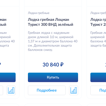
Лодки гребные
Лодки гре
цман
Лодка гребная Лоцман
Лодка г
рый
Турист 300 ВНД зелёный
Турист 
вным
Гребная лодка с надувным
Гребная л
шириной
дном длиной 3,0 м, шириной
шириной 
аллона 40
1,37 м и диаметром баллона 40
баллона 
защита
см. Дополнительная защита
защита ба
баллонов снизу.
₽
30 840 ₽
Купить
Подробнее
По