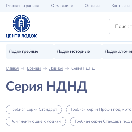
Главная
страница
О магазине
Отзывы
Контакты
Лодки гребные
Лодки моторные
Лодки алюми
Главная
→
Бренды
→
Лоцман
→
Серия НДНД
Серия НДНД
Гребная серия Стандарт
Гребная серия Профи под мото
Комплектующие к лодкам
Гребная серия Стандарт под