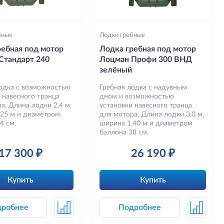
бные
Лодки гребные
ребная под мотор
Лодка гребная под мотор
Стандарт 240
Лоцман Профи 300 ВНД
зелёный
лодка с возможностью
Гребная лодка с надувным
 навесного транца
дном и возможностью
а. Длина лодки 2,4 м,
установки навесного транца
,25 м и диаметром
для мотора. Длина лодки 3,0 м,
4 см.
ширина 1,40 м и диаметром
баллона 38 см.
17 300 ₽
26 190 ₽
Купить
Купить
дробнее
Подробнее