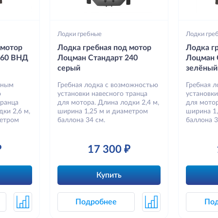
Лодки гребные
Лодки гре
 мотор
Лодка гребная под мотор
Лодка г
260 ВНД
Лоцман Стандарт 240
Лоцман 
серый
зелёный
вным
Гребная лодка с возможностью
Гребная 
ю
установки навесного транца
установки
транца
для мотора. Длина лодки 2,4 м,
для мотор
ки 2,6 м,
ширина 1,25 м и диаметром
ширина 1
метром
баллона 34 см.
баллона 3
₽
17 300 ₽
Купить
Подробнее
По