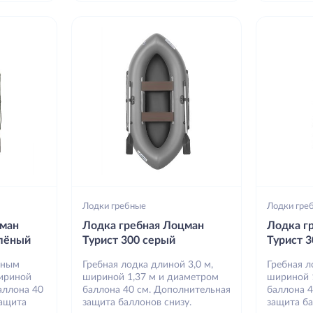
Лодки гребные
Лодки гре
цман
Лодка гребная Лоцман
Лодка г
елёный
Турист 300 серый
Турист 
вным
Гребная лодка длиной 3,0 м,
Гребная л
шириной
шириной 1,37 м и диаметром
шириной 
аллона 40
баллона 40 см. Дополнительная
баллона 
защита
защита баллонов снизу.
защита ба