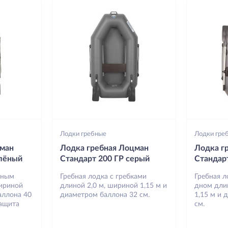
Лодки гребные
Лодки гре
цман
Лодка гребная Лоцман
Лодка г
елёный
Стандарт 200 ГР серый
Стандар
вным
Гребная лодка с гребками
Гребная 
шириной
длиной 2,0 м, шириной 1,15 м и
дном дли
аллона 40
диаметром баллона 32 см.
1,15 м и 
защита
см.