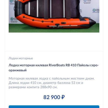
Лодки моторные
Лодка моторная килевая RiverBoats RB 410 Пайолы серо-
оранжевый
Моторная килевая лодка с пайольным жестким дном.
Длина лодки 410 см, диаметр баллона 53 см и
размерами кокпита 288х90 см.
82 900 ₽