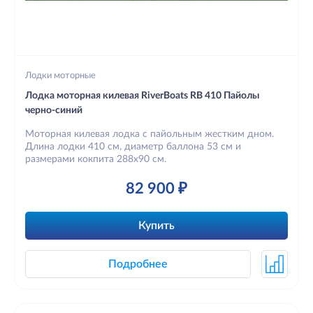
Лодки моторные
Лодка моторная килевая RiverBoats RB 410 Пайолы
черно-синий
Моторная килевая лодка с пайольным жестким дном.
Длина лодки 410 см, диаметр баллона 53 см и
размерами кокпита 288х90 см.
82 900 ₽
Купить
Подробнее