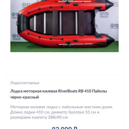
Лодки моторные
Лодка моторная килевая RiverBoats RB 410 Пайолы
черно-красный
Моторная килевая лодка с пайольным жестким дном.
Длина лодки 410 см, диаметр баллона 53 см и
размерами кокпита 288х90 см.