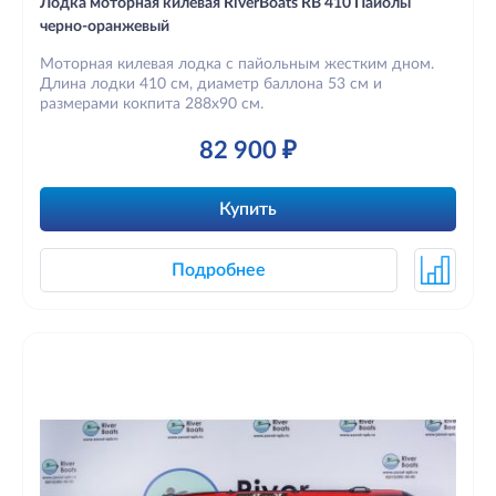
Лодка моторная килевая RiverBoats RB 410 Пайолы
черно-оранжевый
Моторная килевая лодка с пайольным жестким дном.
Длина лодки 410 см, диаметр баллона 53 см и
размерами кокпита 288х90 см.
82 900 ₽
Купить
Подробнее