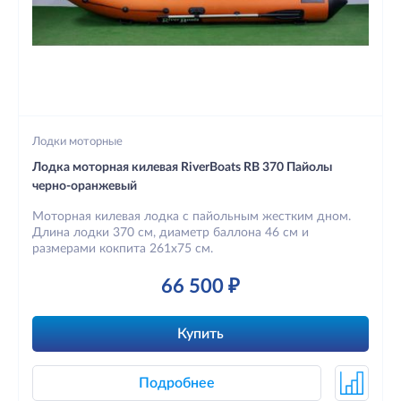
Лодки моторные
Лодка моторная килевая RiverBoats RB 370 Пайолы
черно-оранжевый
Моторная килевая лодка с пайольным жестким дном.
Длина лодки 370 см, диаметр баллона 46 см и
размерами кокпита 261х75 см.
66 500 ₽
Купить
Подробнее