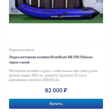
Лодки моторные
Лодка моторная килевая RiverBoats RB 390 Пайолы
черно-синий
Моторная килевая лодка с пайольным жестким дном.
Длина лодки 390 см, диаметр баллона 53 см и
размерами кокпита 268х90 см.
82 000 ₽
Купить