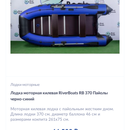
Лодки моторные
Лодка моторная килевая RiverBoats RB 370 Пайолы
черно-синий
Моторная килевая лодка с пайольным жестким дном.
Длина лодки 370 см, диаметр баллона 46 см и
размерами кокпита 261х75 см.