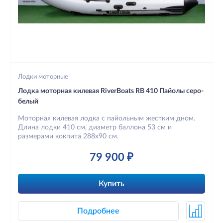
Лодки моторные
Лодка моторная килевая RiverBoats RB 410 Пайолы серо-
белый
Моторная килевая лодка с пайольным жестким дном.
Длина лодки 410 см, диаметр баллона 53 см и
размерами кокпита 288х90 см.
79 900 ₽
Купить
Подробнее